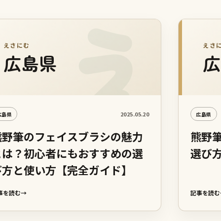
えさにむ
えさ
広島県
広
2025.05.20
広島県
広島県
熊野筆のフェイスブラシの魅力
熊野
とは？初心者にもおすすめの選
選び
び方と使い方【完全ガイド】
事を読む
→
記事を読む