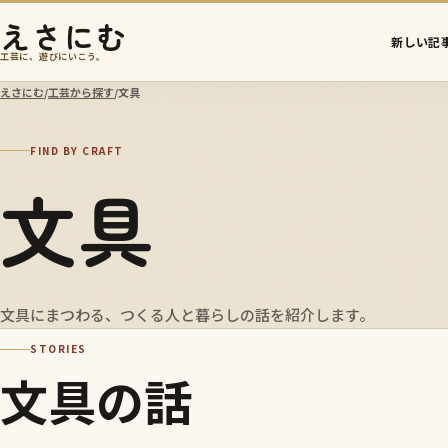
えさにむ
新しい記
工芸に、遊びにいこう。
えさにむ
/
工芸から探す
/
文具
FIND BY CRAFT
文具
文具にまつわる、つくる人と暮らしの話を紹介します。
STORIES
文具の話