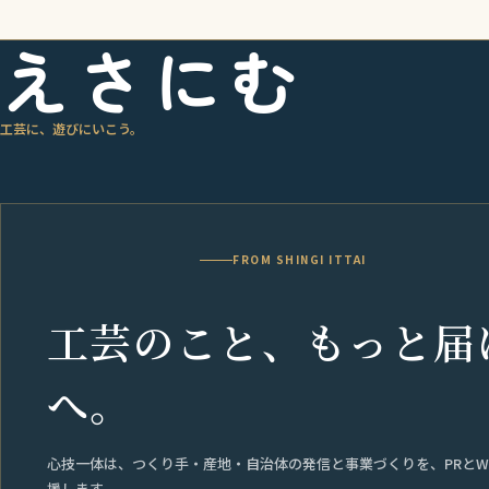
事
えさにむ
一
覧
ナ
工芸に、遊びにいこう。
ビ
ゲ
ー
シ
FROM SHINGI ITTAI
ョ
ン
工芸のこと、もっと届
へ。
心技一体は、つくり手・産地・自治体の発信と事業づくりを、PRとW
援します。