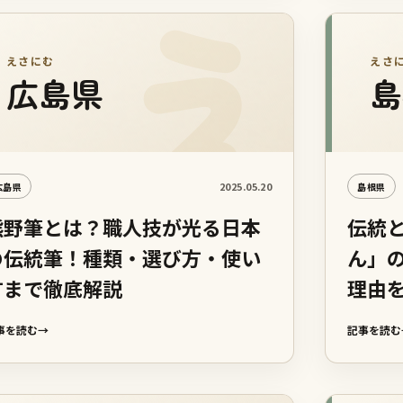
えさにむ
えさ
広島県
島
2025.05.20
広島県
島根県
熊野筆とは？職人技が光る日本
伝統
の伝統筆！種類・選び方・使い
ん」
方まで徹底解説
理由
事を読む
→
記事を読む