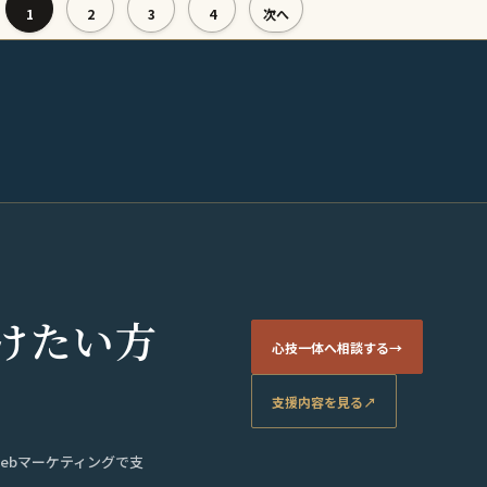
1
2
3
4
次へ
けたい方
心技一体へ相談する
→
支援内容を見る
↗
ebマーケティングで支