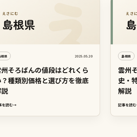
えさにむ
えさ
島根県
島
2025.05.20
島根県
島根県
雲州そろばんの値段はどれくら
雲州
い？種類別価格と選び方を徹底
史・
解説
解説
事を読む
→
記事を読む