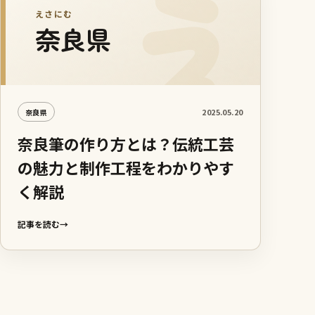
えさにむ
奈良県
2025.05.20
奈良県
奈良筆の作り方とは？伝統工芸
の魅力と制作工程をわかりやす
く解説
記事を読む
→
記