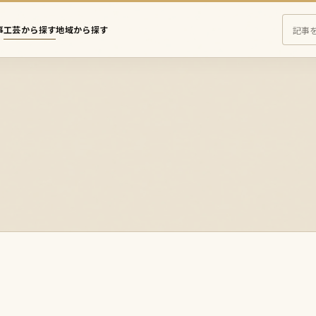
事
工芸から探す
地域から探す
え
さ
に
む
の
記
事
を
検
索