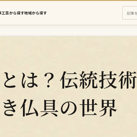
事
工芸から探す
地域から探す
え
さ
に
む
の
記
事
を
力とは？伝統技
検
索
しき仏具の世界