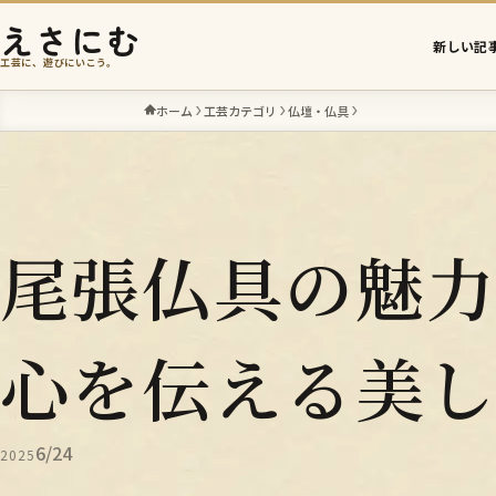
えさにむ
新しい記
工芸に、遊びにいこう。
ホーム
工芸カテゴリ
仏壇・仏具
尾張仏具の魅
心を伝える美
6/24
2025