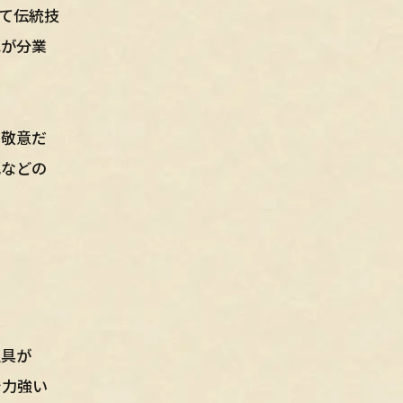
て伝統技
れが分業
る敬意だ
化などの
仏具が
で力強い