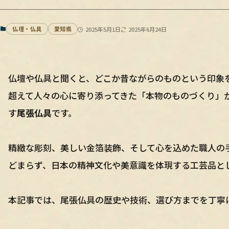
仏壇・仏具
愛知県
2025年5月1日
2025年6月24日
仏壇や仏具と聞くと、どこか昔ながらのものという印象
超えて人々の心に寄り添ってきた「本物のものづくり」
す
尾張仏具
です。
精緻な彫刻、美しい金箔装飾、そして心を込めた職人の
どまらず、日本の精神文化や美意識を体現する工芸品と
本記事では、尾張仏具の歴史や技術、選び方までを丁寧に