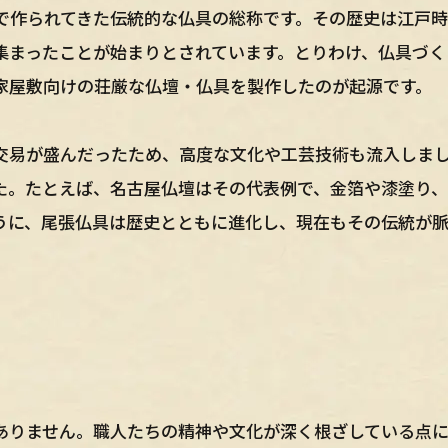
で作られてきた伝統的な仏具の総称です。その歴史は江戸
集まったことが始まりとされています。とりわけ、仏具づく
家屋敷向けの荘厳な仏壇・仏具を製作したのが起源です。
交易が盛んだったため、高度な文化や工芸技術も流入しま
た。たとえば、名古屋仏壇はその代表例で、金箔や漆塗り
うに、尾張仏具は歴史とともに進化し、現在もその伝統が
ありません。職人たちの精神や文化が深く根ざしている点