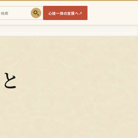
心技一体の支援へ
↗
術と