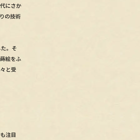
時代にさか
りの技術
した。そ
、蒔絵をふ
脈々と受
にも注目