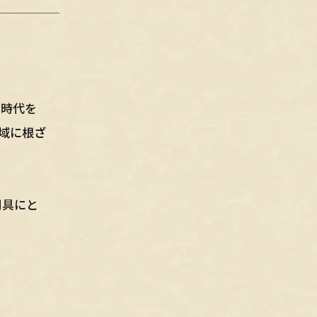
、時代を
域に根ざ
用具にと