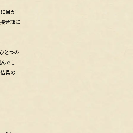
具に目が
の接合部に
ひとつの
飛んでし
張仏具の