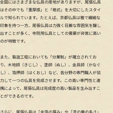
全国にはさまざまな仏具の産地がありますが、尾張仏具
はその中でも「重厚感」と「格式」を大切にしたスタイ
ルで知られています。たとえば、京都仏具は雅で繊細な
印象を持つ一方、尾張仏具は力強く荘厳な雰囲気を醸し
出すことが多く、寺院用仏具としての需要が非常に高い
のが特徴です。
また、製造工程においても「分業制」が確立されてお
り、木地師（きじし）、塗師（ぬし）、金具師（かなぐ
し）、箔押師（はくおし）など、各分野の専門職人が協
力して一つの仏具を完成させます。この高い専門性と連
携によって、尾張仏具は完成度の高い製品を生み出すこ
とができるのです。
さらに、尾張仏具は「金箔の厚み」や「漆の層の多さ」