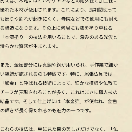
例えば、木地にはヒバやケヤキなどの耐久性と加工性に
優れた木材が使用されます。これにより、長期間使って
も反りや割れが起きにくく、寺院などでの使用にも耐え
る構造になります。その上に何層にも漆を塗り重ねる
「本漆塗り」の技法を用いることで、深みのある光沢と
滑らかな質感が生まれます。
また、金属部分には真鍮や銅が用いられ、手作業で細か
い装飾が施されるのも特徴です。特に、尾張仏具では
「彫金」と呼ばれる技術によって、細かな模様や仏教モ
チーフが表現されることが多く、これはまさに職人技の
結晶です。そして仕上げには「本金箔」が使われ、金色
の輝きが長く保たれるのも魅力の一つです。
これらの技法は、単に見た目の美しさだけでなく、「仏