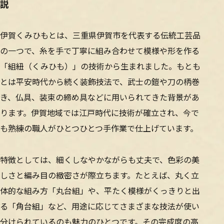
説
伊賀くみひもとは、三重県伊賀市を代表する伝統工芸品
の一つで、糸を手で丁寧に組み合わせて模様や形を作る
「組紐（くみひも）」の技術から生まれました。もとも
とは平安時代から続く装飾技法で、武士の鎧や刀の柄巻
き、仏具、装束の締め具などに用いられてきた背景があ
ります。伊賀地域では江戸時代に技術が確立され、今で
も熟練の職人がひとつひとつ手作業で仕上げています。
特徴としては、細くしなやかながらも丈夫で、色彩の美
しさと編み目の緻密さが際立ちます。たとえば、丸く立
体的な組み方「丸台組」や、平たく模様がくっきりと出
る「角台組」など、用途に応じてさまざまな技法が使い
分けられているのも魅力のひとつです。その完成度の高