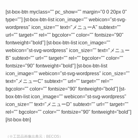
[st-box-btn myclass="" pc_show="" margin="0 0 20px 0"
type=""] [st-box-btn-list icon_image="" webicon="st-svg-
wordpress" icon_size="" text="メニューA" subtext=""
url="" target="" rel="" bgcolor="" color="" fontsize="90"
fontweight="bold"] [st-box-btn-list icon_image=""
webicon="st-svg-wordpress" icon_size="" text="メニュー
B" subtext="" url="" target="" rel="" bgcolor="" color=""
fontsize="90" fontweight="bold"] [st-box-btn-list
icon_image="" webicon="st-svg-wordpress" icon_size=""
text="メニューC" subtext="" url="" target="" rel=""
bgcolor="" color="" fontsize="90" fontweight="bold"] [st-
box-btn-list icon_image="" webicon="st-svg-wordpress"
icon_size="" text="メニューD" subtext="" url="" target=""
rel="" bgcolor="" color="" fontsize="90" fontweight="bold"]
[/st-box-btn]
（※工芸品画像出典元：BECOS）