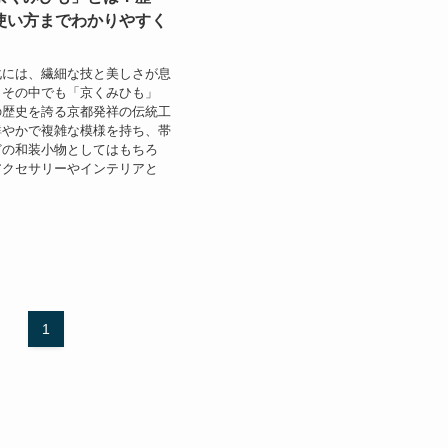
使い方までわかりやすく
化には、繊細な技と美しさが息
。その中でも「京くみひも」
の歴史を誇る京都発祥の伝統工
鮮やかで複雑な模様を持ち、帯
どの和装小物としてはもちろ
アクセサリーやインテリアと
1