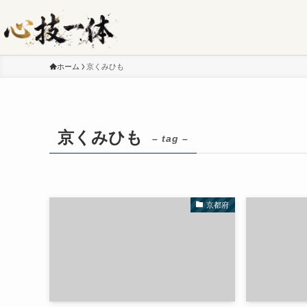
ホーム
京くみひも
京くみひも
– tag –
京都府