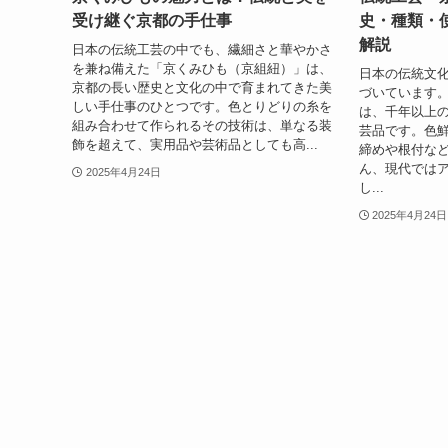
受け継ぐ京都の手仕事
史・種類・
解説
日本の伝統工芸の中でも、繊細さと華やかさ
を兼ね備えた「京くみひも（京組紐）」は、
日本の伝統文
京都の長い歴史と文化の中で育まれてきた美
づいています
しい手仕事のひとつです。色とりどりの糸を
は、千年以上
組み合わせて作られるその技術は、単なる装
芸品です。色
飾を超えて、実用品や芸術品としても高...
締めや根付な
ん、現代では
2025年4月24日
し...
2025年4月24日