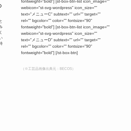
fontweight="bold"] [st-box-btn-list icon_image=""
の
webicon="st-svg-wordpress" icon_size=""
text="メニューC" subtext="" url="" target=""
rel="" bgcolor="" color="" fontsize="90"
と
み
fontweight="bold"] [st-box-btn-list icon_image=""
く
webicon="st-svg-wordpress" icon_size=""
い
text="メニューD" subtext="" url="" target=""
時
rel="" bgcolor="" color="" fontsize="90"
fontweight="bold"] [/st-box-btn]
（※工芸品画像出典元：BECOS）