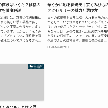
の値段はいくら？価格の
華やかに彩る伝統美｜京くみひも
方を徹底解説
アクセサリーの魅力と選び方
京組紐）は、京都の伝統技術に
日本の伝統美を日常に取り入れる方法のひ
される美しい手工芸品であり、
つとして、いま注目されているのが「京く
ザインと丁寧な作りから、多く
ひものを使用したアクセサリー」です。京
しています。しかし、「京くみ
みひもとは、京都で生まれた組紐技術を用
…」「どれくらいの価格帯で買
た美しい紐細工のことで、その歴史は平安
値段について気になる方も...
代までさかのぼります。繊細な色の組み...
2025年4月24日
京都府
京くみひも」とは？歴