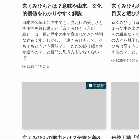
京くみひもとは？意味や由来、文化
京くみひも
的価値をわかりやすく解説
目安と選び
日本の伝統工芸の中でも、見た目の美しさと
京くみひも（
実用性を兼ね備えた「京くみひも（京組
よって生み出
紐）」は、長い歴史の中で育まれてきた特別
その繊細なデ
な存在です。しかし、「京くみひもって、そ
の人々を魅了
もそもどういう意味？」「ただの飾り紐と何
ひもは高そう
が違うの？」と疑問に思う方も少なくない
えるの？」と、
で...
2025年4月24日
2025年4月24日
京都府
京くみひもの魅力とは？伝統と美を
伝統工芸「