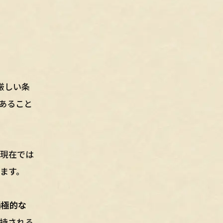
厳しい条
あること
、現在では
ります。
積極的な
持される