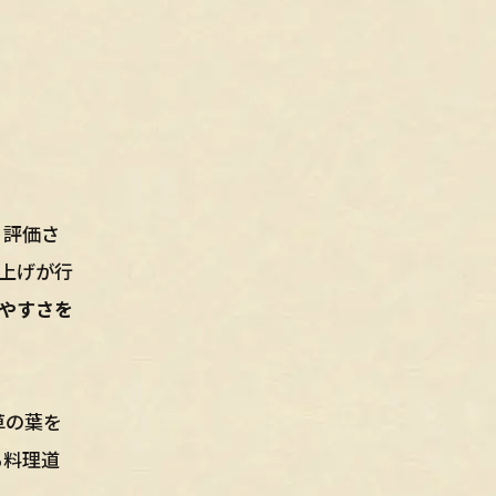
く評価さ
上げが行
やすさを
草の葉を
る料理道