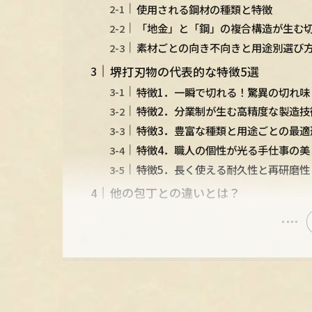
使用される鋼材の種類と特徴
「地金」と「鋼」の複合構造が生む
素材ごとの向き不向きと用途別選び
堺打刃物の代表的な特徴5選
特徴1．一瞬で切れる！驚異の切れ味
特徴2．分業制が生む高精度な製造技
特徴3．豊富な種類と用途ごとの最適
特徴4．職人の個性が光る手仕事の美
特徴5．長く使える耐久性と再研磨性
他の包丁との違いとは？