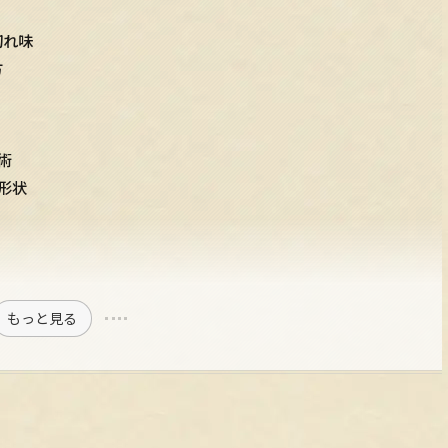
切れ味
方
術
形状
もっと見る