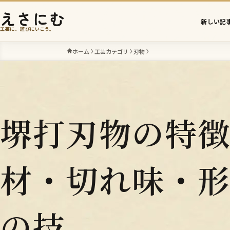
えさにむ
新しい記
工芸に、遊びにいこう。
ホーム
工芸カテゴリ
刃物
堺打刃物の特
材・切れ味・
の技