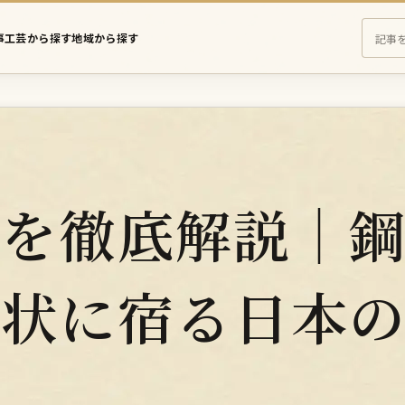
事
工芸から探す
地域から探す
え
さ
に
む
の
記
事
を
徴を徹底解説｜
検
索
形状に宿る日本