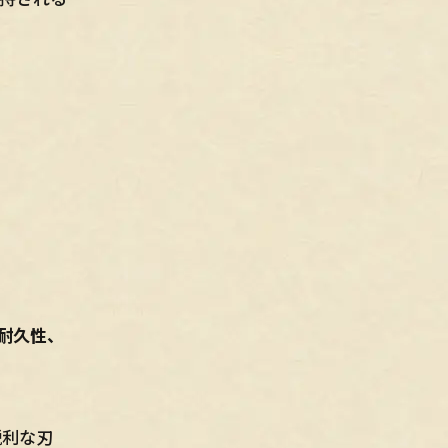
耐久性、
鋭利な刃