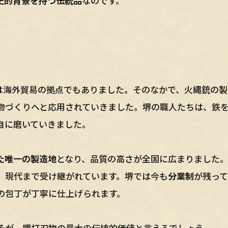
史的背景を持つ伝統品
なのです。
は海外貿易の拠点でもありました。そのなかで、火縄銃の製
物づくりへと応用されていきました。堺の職人たちは、鉄
自に磨いていきました。
た唯一の製造地
となり、品質の高さが全国に広まりました
、現代まで受け継がれています。堺では今も
分業制
が残って
の包丁が丁寧に仕上げられます。
そが、堺打刃物の最大の伝統的価値と言えるでしょう。