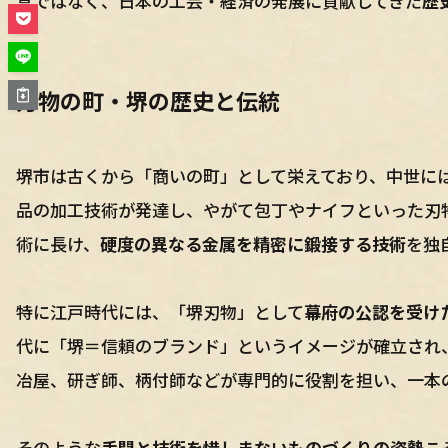
具ではなく、日本の工芸・経済の発展に貢献してきた
歴
刃物の町・堺の歴史と伝統
堺市は古くから「商いの町」として栄えており、中世に
品の加工技術が発達し、やがて包丁やナイフといった刃
術に長け、
硬度の異なる金属を精密に鍛接する技術
を独
特に江戸時代には、「堺刃物」として
幕府の公認を受け
代に「堺＝信頼のブランド」というイメージが確立され
冶屋、研ぎ師、柄付師などが専門的に役割を担い、一本
そのような
手間と技術を惜しまないものづくりの姿勢
こ