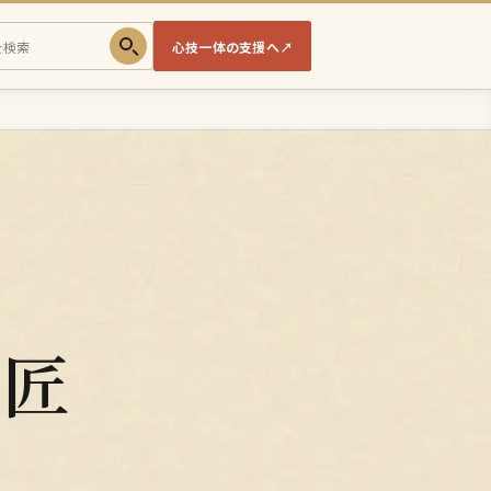
心技一体の支援へ
↗
鋼
の匠