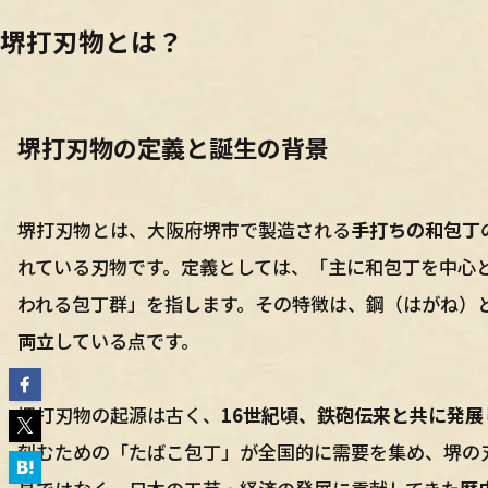
堺打刃物とは？
堺打刃物の定義と誕生の背景
堺打刃物とは、大阪府堺市で製造される
手打ちの和包丁
れている刃物です。定義としては、「主に和包丁を中心
われる包丁群」を指します。その特徴は、鋼（はがね）
両立
している点です。
堺打刃物の起源は古く、
16世紀頃、鉄砲伝来と共に発
刻むための「たばこ包丁」が全国的に需要を集め、堺の