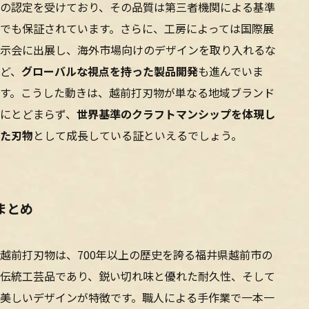
の認定を受けており、その品質は第三者機関による基準
でも保証されています。さらに、工房によっては国際展
示会に出展し、海外市場向けのデザインを取り入れるな
ど、
グローバルな視点を持った製品開発
も進んでいま
す。こうした動きは、越前打刃物が単なる地域ブランド
にとどまらず、
世界基準のクラフトマンシップを体現し
た刃物
として成長している証といえるでしょう。
まとめ
越前打刃物は、700年以上の歴史を誇る福井県越前市の
伝統工芸品であり、鋭い切れ味と優れた耐久性、そして
美しいデザインが特徴です。職人による手作業で一本一