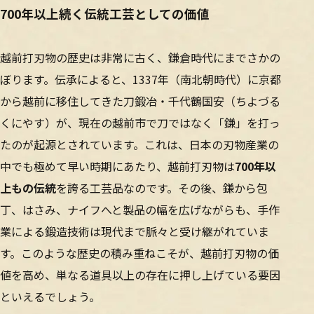
700年以上続く伝統工芸としての価値
越前打刃物の歴史は非常に古く、鎌倉時代にまでさかの
ぼります。伝承によると、1337年（南北朝時代）に京都
から越前に移住してきた刀鍛冶・千代鶴国安（ちよづる
くにやす）が、現在の越前市で刀ではなく「鎌」を打っ
たのが起源とされています。これは、日本の刃物産業の
中でも極めて早い時期にあたり、越前打刃物は
700年以
上もの伝統
を誇る工芸品なのです。その後、鎌から包
丁、はさみ、ナイフへと製品の幅を広げながらも、手作
業による鍛造技術は現代まで脈々と受け継がれていま
す。このような歴史の積み重ねこそが、越前打刃物の価
値を高め、単なる道具以上の存在に押し上げている要因
といえるでしょう。