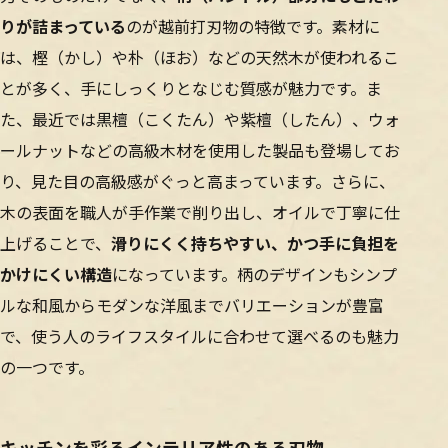
りが詰まっている
のが越前打刃物の特徴です。素材に
は、樫（かし）や朴（ほお）などの天然木が使われるこ
とが多く、手にしっくりとなじむ質感が魅力です。ま
た、最近では黒檀（こくたん）や紫檀（したん）、ウォ
ールナットなどの高級木材を使用した製品も登場してお
り、見た目の高級感がぐっと高まっています。さらに、
木の表面を職人が手作業で削り出し、オイルで丁寧に仕
上げることで、
滑りにくく持ちやすい、かつ手に負担を
かけにくい構造
になっています。柄のデザインもシンプ
ルな和風からモダンな洋風までバリエーションが豊富
で、使う人のライフスタイルに合わせて選べるのも魅力
の一つです。
キッチンを彩るインテリア性のある刃物