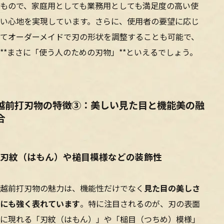
もので、家庭用としても業務用としても満足度の高い使
い心地を実現しています。さらに、使用者の要望に応じ
てオーダーメイドで刃の形状を調整することも可能で、
**まさに「使う人のための刃物」**といえるでしょう。
越前打刃物の特徴③：美しい見た目と機能美の融
合
刃紋（はもん）や槌目模様などの装飾性
越前打刃物の魅力は、機能性だけでなく
見た目の美しさ
にも強く表れています
。特に注目されるのが、刃の表面
に現れる「刃紋（はもん）」や「槌目（つちめ）模様」