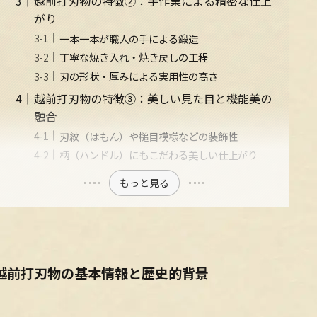
越前打刃物の特徴②：手作業による精密な仕上
がり
一本一本が職人の手による鍛造
丁寧な焼き入れ・焼き戻しの工程
刃の形状・厚みによる実用性の高さ
越前打刃物の特徴③：美しい見た目と機能美の
融合
刃紋（はもん）や槌目模様などの装飾性
柄（ハンドル）にもこだわる美しい仕上がり
もっと見る
越前打刃物の基本情報と歴史的背景