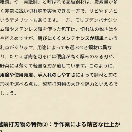
紙鋼」や「青紙鋼」と呼ばれる高級鋼材は、炭素量が多
く非常に鋭い切れ味を実現できる一方で、サビやすいと
いうデメリットもあります。一方、モリブデンバナジウ
ム鋼やステンレス鋼を使った包丁は、切れ味の鋭さはや
や控えめですが、
錆びにくくメンテナンスが簡単
という
利点があります。用途によっても選ぶべき鋼材は異な
り、たとえば肉を切るには硬度が高く厚みのある刃が、
野菜には薄くて軽量な刃が適しています。このように、
用途や使用頻度、手入れのしやすさ
によって鋼材と刃の
形状を選べる点も、越前打刃物の大きな魅力といえるで
しょう。
越前打刃物の特徴②：手作業による精密な仕上が
り