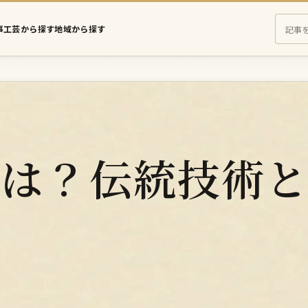
事
工芸から探す
地域から探す
え
さ
に
む
の
記
事
を
とは？伝統技術
検
索
！