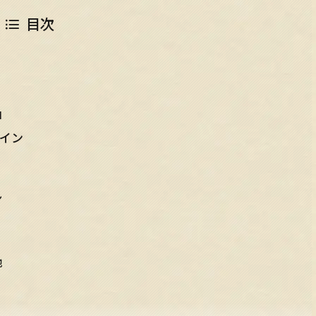
目次
由
イン
ン
地