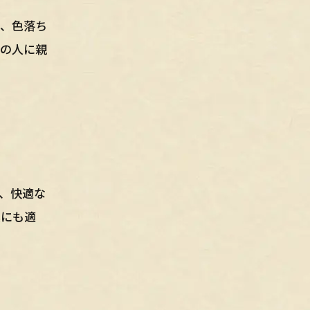
り、色落ち
くの人に親
、快適な
具にも適