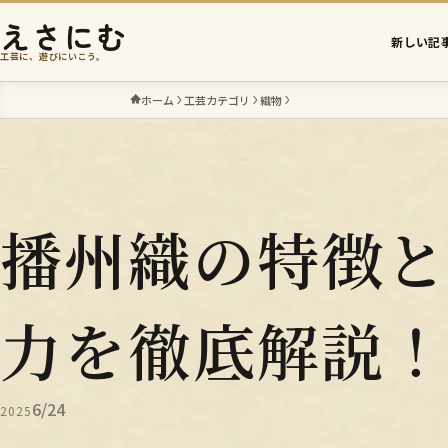
えさにむ
新しい記
工芸に、遊びにいこう。
ホーム
工芸カテゴリ
織物
播州織の特徴
力を徹底解説
6/24
2025