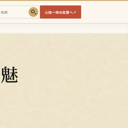
心技一体の支援へ
↗
と魅