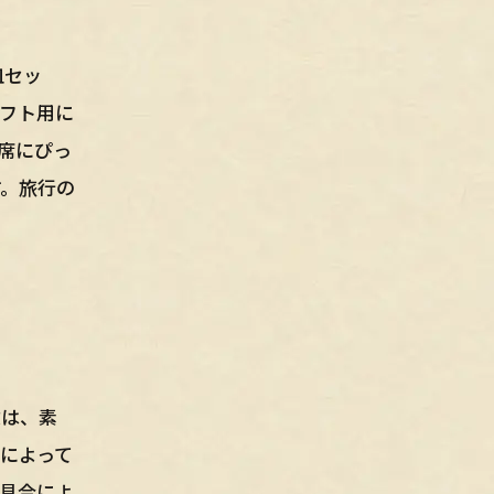
皿セッ
フト用に
席にぴっ
す。旅行の
徴は、素
によって
具合によ