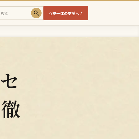
心技一体の支援へ
↗
クセ
で徹