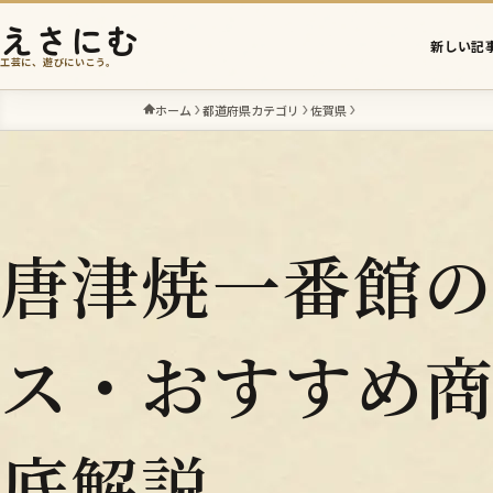
えさにむ
新しい記
工芸に、遊びにいこう。
ホーム
都道府県カテゴリ
佐賀県
唐津焼一番館
ス・おすすめ
底解説