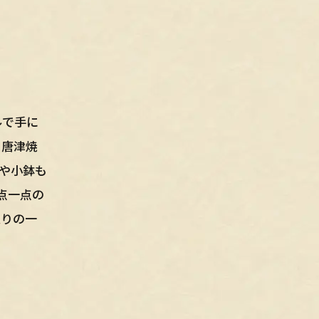
ルで手に
る唐津焼
や小鉢も
点一点の
入りの一