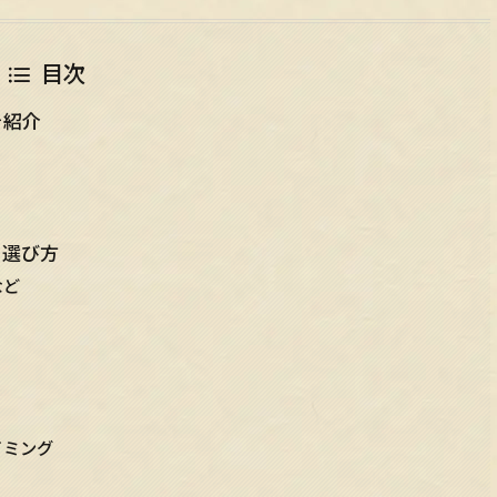
目次
を紹介
と選び方
など
イミング