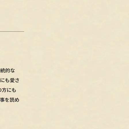
伝統的な
々にも愛さ
の方にも
事を読め