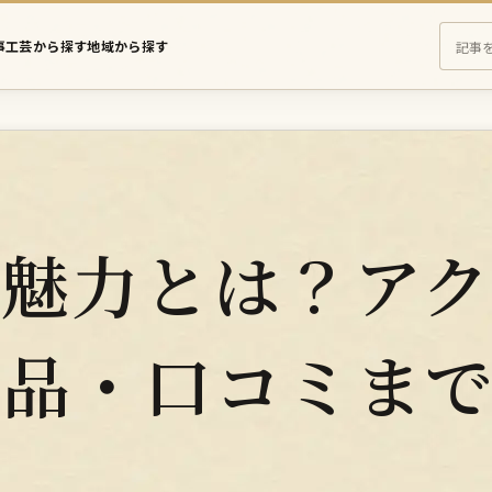
事
工芸から探す
地域から探す
え
さ
に
む
の
記
事
を
の魅力とは？ア
検
索
商品・口コミま