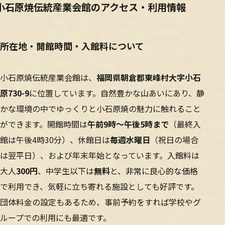
小石原焼伝統産業会館のアクセス・利用情報
所在地・開館時間・入館料について
小石原焼伝統産業会館は、
福岡県朝倉郡東峰村大字小石
原730-9
に位置しています。自然豊かな山あいにあり、静
かな環境の中でゆっくりと小石原焼の魅力に触れること
ができます。開館時間は
午前9時〜午後5時まで
（最終入
館は午後4時30分）、休館日は
毎週水曜日
（祝日の場合
は翌平日）、および年末年始となっています。入館料は
大人
300円
、中学生以下は
無料
と、非常に良心的な価格
で利用でき、気軽に立ち寄れる施設としても好評です。
団体料金の設定もあるため、事前予約をすれば学校やグ
ループでの利用にも最適です。