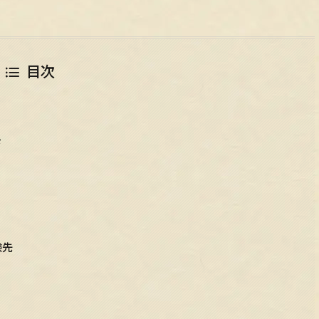
目次
さ
験先