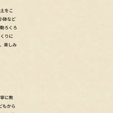
、土をこ
小鉢など
電動ろくろ
づくりに
、楽しみ
丁寧に教
どもから