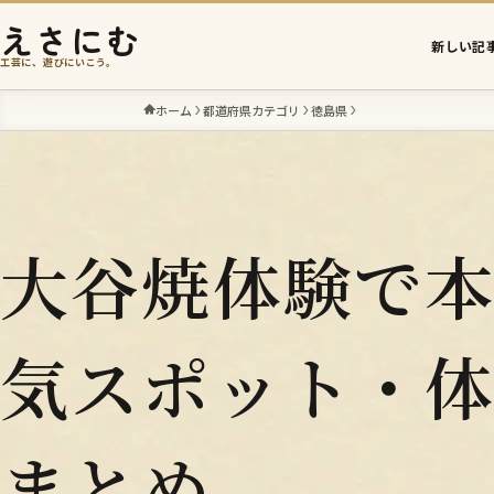
えさにむ
新しい記
工芸に、遊びにいこう。
ホーム
都道府県カテゴリ
徳島県
大谷焼体験で
気スポット・
まとめ