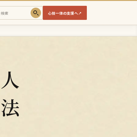
心技一体の支援へ
↗
！人
方法