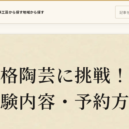
事
工芸から探す
地域から探す
え
さ
に
む
の
記
事
を
本格陶芸に挑戦
検
索
体験内容・予約