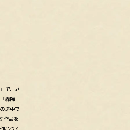
窯」
で、老
「森陶
旅の途中で
な作品を
で作品づく