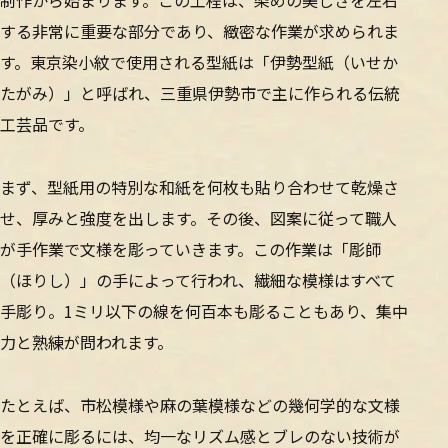
制作から始まります。この工程は、染めの美しさを左右
する非常に重要な部分であり、緻密な作業が求められま
す。東京染小紋で使用される型紙は「伊勢型紙（いせか
たがみ）」と呼ばれ、三重県伊勢市で主に作られる伝統
工芸品です。
まず、型紙用の特別な和紙を何枚も貼り合わせて乾燥さ
せ、厚みと強度を出します。その後、図案に従って職人
が手作業で文様を彫っていきます。この作業は「彫師
（ほりし）」の手によって行われ、繊細な模様はすべて
手彫り。1ミリ以下の線を何百本も彫ることもあり、集中
力と熟練が問われます。
たとえば、市松模様や麻の葉模様などの幾何学的な文様
を正確に彫るには、均一なリズム感とブレのない技術が