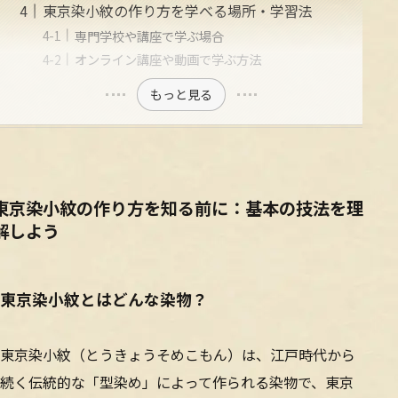
東京染小紋の作り方を学べる場所・学習法
専門学校や講座で学ぶ場合
オンライン講座や動画で学ぶ方法
もっと見る
東京染小紋の作り方を知る前に：基本の技法を理
解しよう
東京染小紋とはどんな染物？
東京染小紋（とうきょうそめこもん）は、江戸時代から
続く伝統的な「型染め」によって作られる染物で、東京